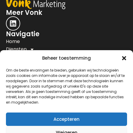
Meer Vonk
Navigatie
Home
Diensten
Projecten
Beheer toestemming
Over ons
Om de beste ervaringen te bieden, gebruiken wij technologieën
Vacatures
zoals cookies om informatie over je apparaat op te slaan en/of te
Contact
raadplegen. Door in te stemmen met deze technologieën kunnen
Contact
wij gegevens zoals surfgedrag of unieke ID's op deze site
verwerken. Als je geen toestemming geeft of uw toestemming
Coevorderweg-Noord 16
Wij gebruiken cookies om de website te verbeteren,
intrekt, kan dit een nadelige invloed hebben op bepaalde functies
7776 BW Slagharen
inhoud te tonen en ons verkeer te analyseren.
en mogelijkheden.
Door op 'Sluiten' te klikken, stem je in met ons
0523 225 510
gebruik van optionele cookies ten behoeve van onze
06 41141689
Accepteren
websiteoptimalisatie.
info@vonkmarketing.com
Om alleen functionele cookies te gebruiken, klik je op
Weigeren